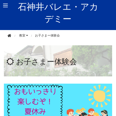
石神井バレエ・アカ
デミー
東京都練馬区石神井町2-1-2
教室
お子さまー体験会
お子さまー体験会