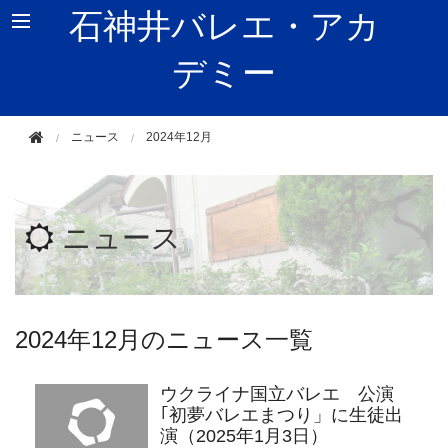
石神井バレエ・アカ
デミー
東京都練馬区石神井町2-1-2
ニュース
2024年12月
ニュース
2024年12月のニュース一覧
ウクライナ国立バレエ 公演
｢初夢バレエまつり」に生徒出
演（2025年1月3日）