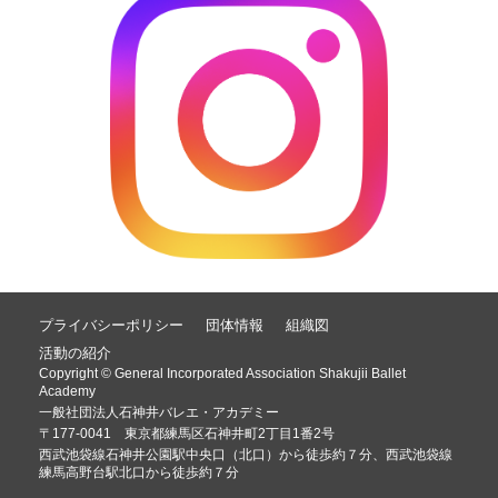
プライバシーポリシー
団体情報
組織図
活動の紹介
Copyright © General Incorporated Association Shakujii Ballet
Academy
一般社団法人石神井バレエ・アカデミー
〒177-0041 東京都練馬区石神井町2丁目1番2号
西武池袋線石神井公園駅中央口（北口）から徒歩約７分、西武池袋線
練馬高野台駅北口から徒歩約７分